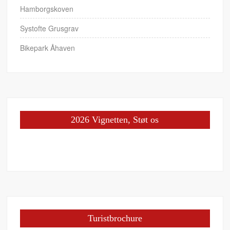
Hamborgskoven
Systofte Grusgrav
Bikepark Åhaven
2026 Vignetten, Støt os
Turistbrochure