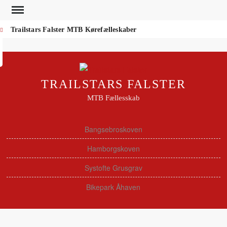
Skip
to
Trailstars Falster MTB Kørefælleskaber
Search
content
TRAILSTARS FALSTER
MTB Fællesskab
Bangsebroskoven
Hamborgskoven
Systofte Grusgrav
Bikepark Åhaven