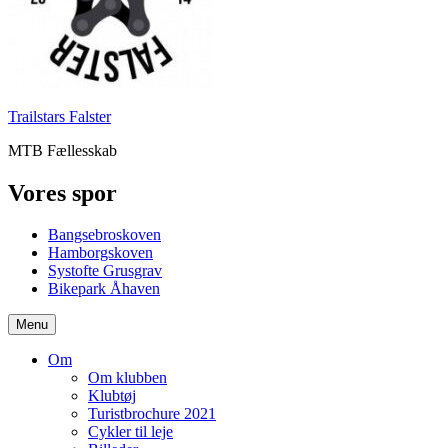
Trailstars Falster
MTB Fællesskab
Vores spor
Bangsebroskoven
Hamborgskoven
Systofte Grusgrav
Bikepark Åhaven
Menu
Om
Om klubben
Klubtøj
Turistbrochure 2021
Cykler til leje