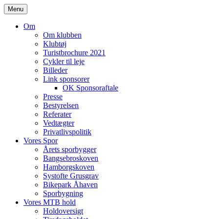
Skip
Menu
to
content
Om
Om klubben
Klubtøj
Turistbrochure 2021
Cykler til leje
Billeder
Link sponsorer
OK Sponsoraftale
Presse
Bestyrelsen
Referater
Vedtægter
Privatlivspolitik
Vores Spor
Årets sporbygger
Bangsebroskoven
Hamborgskoven
Systofte Grusgrav
Bikepark Åhaven
Sporbygning
Vores MTB hold
Holdoversigt