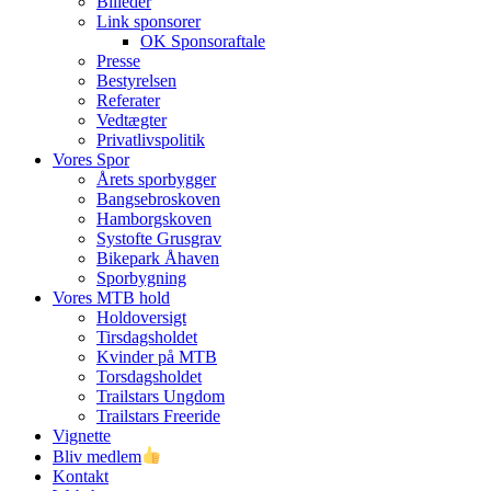
Billeder
Link sponsorer
OK Sponsoraftale
Presse
Bestyrelsen
Referater
Vedtægter
Privatlivspolitik
Vores Spor
Årets sporbygger
Bangsebroskoven
Hamborgskoven
Systofte Grusgrav
Bikepark Åhaven
Sporbygning
Vores MTB hold
Holdoversigt
Tirsdagsholdet
Kvinder på MTB
Torsdagsholdet
Trailstars Ungdom
Trailstars Freeride
Vignette
Bliv medlem
Kontakt