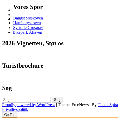
Vores Spor
Bangsebroskoven
Hamborgskoven
Systofte Grusgrav
Bikepark Åhaven
2026 Vignetten, Støt os
Turistbrochure
Søg
Søg
efter:
Proudly powered by WordPress
|
Theme: FreeNews
|
By
ThemeSpira
Privatlivspolitik
Go Top