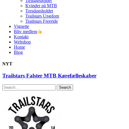
Tirsdagsholdet
Kvinder på MTB
Torsdagsholdet
Trailstars Ungdom
Trailstars Freeride
Vignette
Bliv medlem
Kontakt
Webshop
Home
Blog
NYT
Trailstars Falster MTB Kørefælleskaber
Search