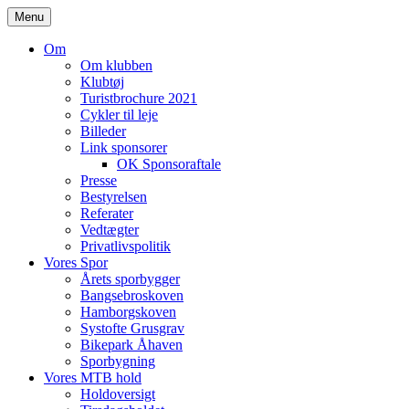
Skip
Menu
to
content
Om
Om klubben
Klubtøj
Turistbrochure 2021
Cykler til leje
Billeder
Link sponsorer
OK Sponsoraftale
Presse
Bestyrelsen
Referater
Vedtægter
Privatlivspolitik
Vores Spor
Årets sporbygger
Bangsebroskoven
Hamborgskoven
Systofte Grusgrav
Bikepark Åhaven
Sporbygning
Vores MTB hold
Holdoversigt