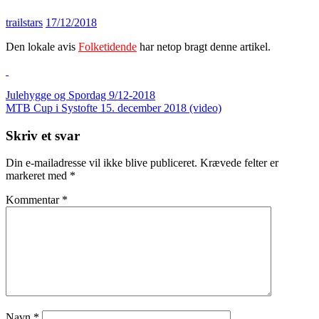
trailstars
17/12/2018
Den lokale avis
Folketidende
har netop bragt denne artikel.
Indlægsnavigation
Julehygge og Spordag 9/12-2018
MTB Cup i Systofte 15. december 2018 (video)
Skriv et svar
Din e-mailadresse vil ikke blive publiceret.
Krævede felter er
markeret med
*
Kommentar
*
Navn
*