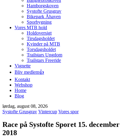
Bangsebroskoven
Hamborgskoven
Systofte Grusgrav
Bikepark Åhaven
Sporbygning
Vores MTB hold
Holdoversigt
Tirsdagsholdet
Kvinder på MTB
Torsdagsholdet
Trailstars Ungdom
Trailstars Freeride
Vignette
Bliv medlem👍
Kontakt
Webshop
Home
Blog
lørdag, august 08, 2026
Systofte Grusgrav
Vintercup
Vores spor
Race på Systofte Sporet 15. december
2018