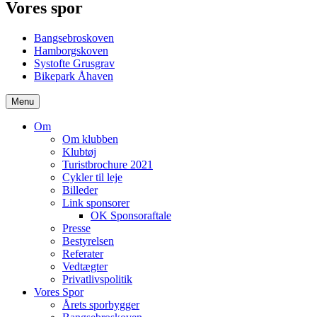
Vores spor
Bangsebroskoven
Hamborgskoven
Systofte Grusgrav
Bikepark Åhaven
Menu
Om
Om klubben
Klubtøj
Turistbrochure 2021
Cykler til leje
Billeder
Link sponsorer
OK Sponsoraftale
Presse
Bestyrelsen
Referater
Vedtægter
Privatlivspolitik
Vores Spor
Årets sporbygger