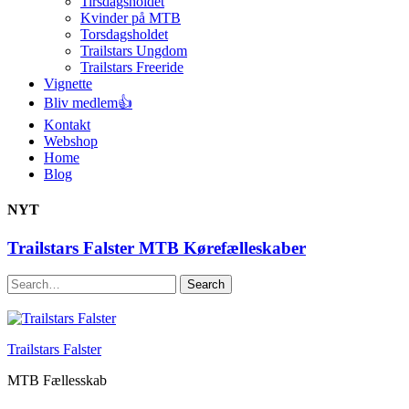
Tirsdagsholdet
Kvinder på MTB
Torsdagsholdet
Trailstars Ungdom
Trailstars Freeride
Vignette
Bliv medlem👍
Kontakt
Webshop
Home
Blog
NYT
Trailstars Falster MTB Kørefælleskaber
Search
Trailstars Falster
MTB Fællesskab