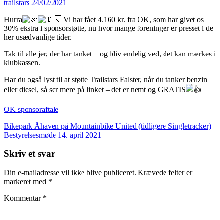
trailstars
24/02/2021
Hurra
Vi har fået 4.160 kr. fra OK, som har givet os
30% ekstra i sponsorstøtte, nu hvor mange foreninger er presset i de
her usædvanlige tider.
Tak til alle jer, der har tanket – og bliv endelig ved, det kan mærkes i
klubkassen.
Har du også lyst til at støtte Trailstars Falster, når du tanker benzin
eller diesel, så ser mere på linket – det er nemt og GRATIS
OK sponsoraftale
Indlægsnavigation
Bikepark Åhaven på Mountainbike United (tidligere Singletracker)
Bestyrelsesmøde 14. april 2021
Skriv et svar
Din e-mailadresse vil ikke blive publiceret.
Krævede felter er
markeret med
*
Kommentar
*