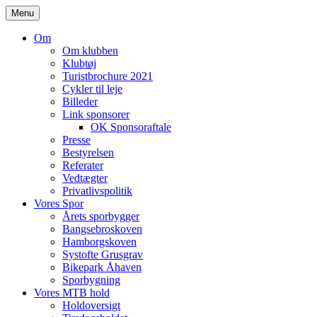
Skip
Menu
to
content
Om
Om klubben
Klubtøj
Turistbrochure 2021
Cykler til leje
Billeder
Link sponsorer
OK Sponsoraftale
Presse
Bestyrelsen
Referater
Vedtægter
Privatlivspolitik
Vores Spor
Årets sporbygger
Bangsebroskoven
Hamborgskoven
Systofte Grusgrav
Bikepark Åhaven
Sporbygning
Vores MTB hold
Holdoversigt