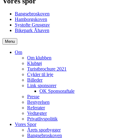
Vores spor
Bangsebroskoven
Hamborgskoven
Systofte Grusgrav
Bikepark Åhaven
Menu
Om
Om klubben
Klubtøj
Turistbrochure 2021
Cykler til leje
Billeder
Link sponsorer
OK Sponsoraftale
Presse
Bestyrelsen
Referater
Vedtægter
Privatlivspolitik
Vores Spor
Årets sporbygger
Bangsebroskoven