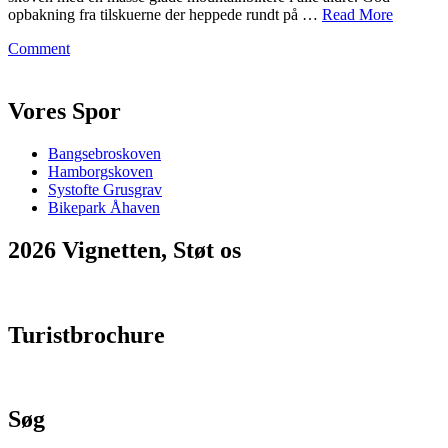
opbakning fra tilskuerne der heppede rundt på …
Read More
on
Comment
Medieløbet
2021
Vores Spor
Bangsebroskoven
Hamborgskoven
Systofte Grusgrav
Bikepark Åhaven
2026 Vignetten, Støt os
Turistbrochure
Søg