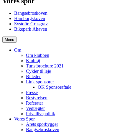
Vores spor
Bangsebroskoven
Hamborgskoven
Systofte Grusgrav
Bikepark Åhaven
Menu
Om
Om klubben
Klubtøj
Turistbrochure 2021
Cykler til leje
Billeder
Link sponsorer
OK Sponsoraftale
Presse
Bestyrelsen
Referater
Vedtægter
Privatlivspolitik
Vores Spor
Årets sporbygger
Bangsebroskoven