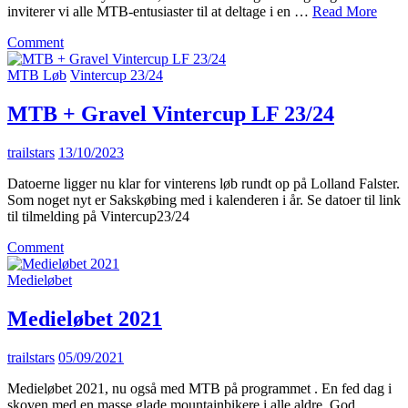
inviterer vi alle MTB-entusiaster til at deltage i en …
Read More
on
Comment
MTB
VINTER-
MTB Løb
Vintercup 23/24
CUP
LF
MTB + Gravel Vintercup LF 23/24
2024-
2025
trailstars
13/10/2023
Datoerne ligger nu klar for vinterens løb rundt op på Lolland Falster.
Som noget nyt er Sakskøbing med i kalenderen i år. Se datoer til link
til tilmelding på Vintercup23/24
on
Comment
MTB
+
Medieløbet
Gravel
Vintercup
Medieløbet 2021
LF
23/24
trailstars
05/09/2021
Medieløbet 2021, nu også med MTB på programmet . En fed dag i
skoven med en masse glade mountainbikere i alle aldre. God