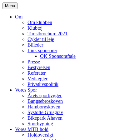
Skip
Menu
to
content
Om
Om klubben
Klubtøj
Turistbrochure 2021
Cykler til leje
Billeder
Link sponsorer
OK Sponsoraftale
Presse
Bestyrelsen
Referater
Vedtægter
Privatlivspolitik
Vores Spor
Årets sporbygger
Bangsebroskoven
Hamborgskoven
Systofte Grusgrav
Bikepark Åhaven
Sporbygning
Vores MTB hold
Holdoversigt