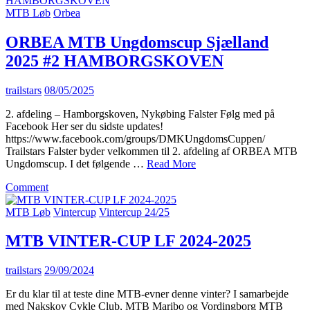
MTB Løb
Orbea
ORBEA MTB Ungdomscup Sjælland
2025 #2 HAMBORGSKOVEN
trailstars
08/05/2025
2. afdeling – Hamborgskoven, Nykøbing Falster Følg med på
Facebook Her ser du sidste updates!
https://www.facebook.com/groups/DMKUngdomsCuppen/
Trailstars Falster byder velkommen til 2. afdeling af ORBEA MTB
Ungdomscup. I det følgende …
Read More
on
Comment
ORBEA
MTB
MTB Løb
Vintercup
Vintercup 24/25
Ungdomscup
Sjælland
MTB VINTER-CUP LF 2024-2025
2025
#2
trailstars
29/09/2024
HAMBORGSKOVEN
Er du klar til at teste dine MTB-evner denne vinter? I samarbejde
med Nakskov Cykle Club, MTB Maribo og Vordingborg MTB