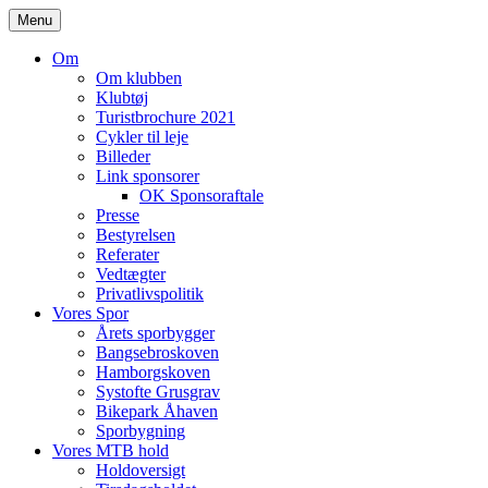
Skip
Menu
to
content
Om
Om klubben
Klubtøj
Turistbrochure 2021
Cykler til leje
Billeder
Link sponsorer
OK Sponsoraftale
Presse
Bestyrelsen
Referater
Vedtægter
Privatlivspolitik
Vores Spor
Årets sporbygger
Bangsebroskoven
Hamborgskoven
Systofte Grusgrav
Bikepark Åhaven
Sporbygning
Vores MTB hold
Holdoversigt