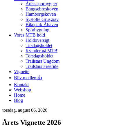
Årets sporbygger
Bangsebroskoven
Hamborgskoven
Systofte Grusgrav
Bikepark Åhaven
Sporbygning
Vores MTB hold
Holdoversigt
Tirsdagsholdet
Kvinder på MTB
Torsdagsholdet
Trailstars Ungdom
Trailstars Freeride
Vignette
Bliv medlem👍
Kontakt
Webshop
Home
Blog
torsdag, august 06, 2026
Årets Vignette 2026