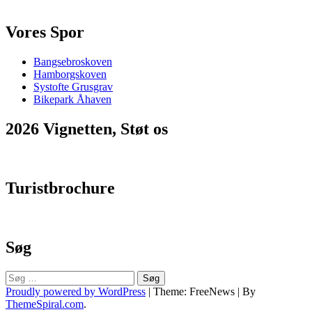
13/1
2016
Vores Spor
Bangsebroskoven
Hamborgskoven
Systofte Grusgrav
Bikepark Åhaven
2026 Vignetten, Støt os
Turistbrochure
Søg
Søg
efter:
Proudly powered by WordPress
|
Theme: FreeNews
|
By
ThemeSpiral.com
.