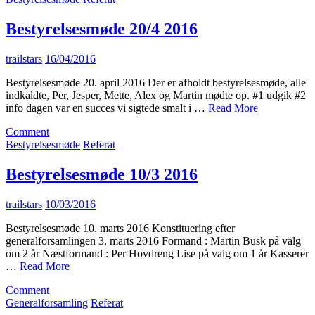
23/5
2016
Bestyrelsesmøde 20/4 2016
trailstars
16/04/2016
Bestyrelsesmøde 20. april 2016 Der er afholdt bestyrelsesmøde, alle
indkaldte, Per, Jesper, Mette, Alex og Martin mødte op. #1 udgik #2
info dagen var en succes vi sigtede smalt i …
Read More
on
Comment
Bestyrelsesmøde
Bestyrelsesmøde
Referat
20/4
2016
Bestyrelsesmøde 10/3 2016
trailstars
10/03/2016
Bestyrelsesmøde 10. marts 2016 Konstituering efter
generalforsamlingen 3. marts 2016 Formand : Martin Busk på valg
om 2 år Næstformand : Per Hovdreng Lise på valg om 1 år Kasserer
…
Read More
on
Comment
Bestyrelsesmøde
Generalforsamling
Referat
10/3