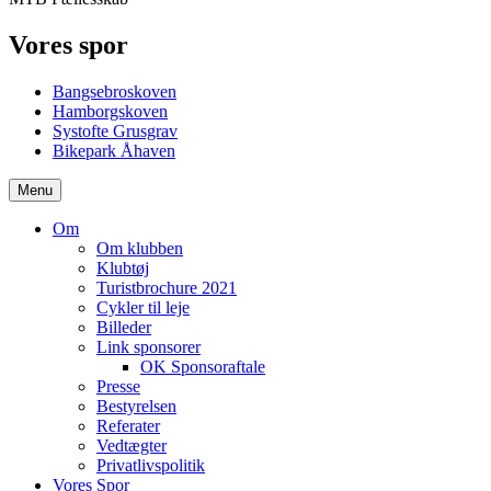
Vores spor
Bangsebroskoven
Hamborgskoven
Systofte Grusgrav
Bikepark Åhaven
Menu
Om
Om klubben
Klubtøj
Turistbrochure 2021
Cykler til leje
Billeder
Link sponsorer
OK Sponsoraftale
Presse
Bestyrelsen
Referater
Vedtægter
Privatlivspolitik
Vores Spor