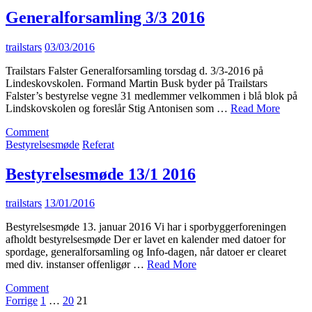
2016
Generalforsamling 3/3 2016
trailstars
03/03/2016
Trailstars Falster Generalforsamling torsdag d. 3/3-2016 på
Lindeskovskolen. Formand Martin Busk byder på Trailstars
Falster’s bestyrelse vegne 31 medlemmer velkommen i blå blok på
Lindskovskolen og foreslår Stig Antonisen som …
Read More
on
Comment
Generalforsamling
Bestyrelsesmøde
Referat
3/3
2016
Bestyrelsesmøde 13/1 2016
trailstars
13/01/2016
Bestyrelsesmøde 13. januar 2016 Vi har i sporbyggerforeningen
afholdt bestyrelsesmøde Der er lavet en kalender med datoer for
spordage, generalforsamling og Info-dagen, når datoer er clearet
med div. instanser offenligør …
Read More
on
Comment
Indlægsinddeling
Bestyrelsesmøde
Forrige
1
…
20
21