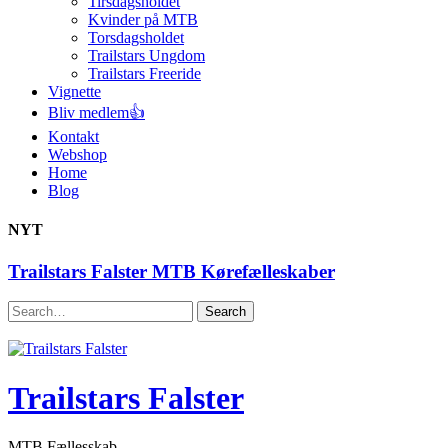
Tirsdagsholdet
Kvinder på MTB
Torsdagsholdet
Trailstars Ungdom
Trailstars Freeride
Vignette
Bliv medlem👍
Kontakt
Webshop
Home
Blog
NYT
Trailstars Falster MTB Kørefælleskaber
Search
Trailstars Falster
MTB Fællesskab