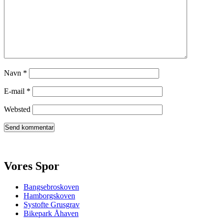
Navn
*
E-mail
*
Websted
Vores Spor
Bangsebroskoven
Hamborgskoven
Systofte Grusgrav
Bikepark Åhaven