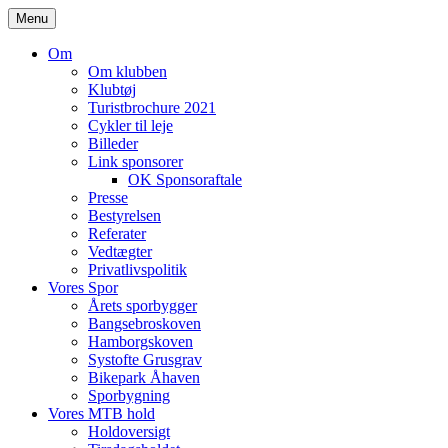
Skip
Menu
to
content
Om
Om klubben
Klubtøj
Turistbrochure 2021
Cykler til leje
Billeder
Link sponsorer
OK Sponsoraftale
Presse
Bestyrelsen
Referater
Vedtægter
Privatlivspolitik
Vores Spor
Årets sporbygger
Bangsebroskoven
Hamborgskoven
Systofte Grusgrav
Bikepark Åhaven
Sporbygning
Vores MTB hold
Holdoversigt