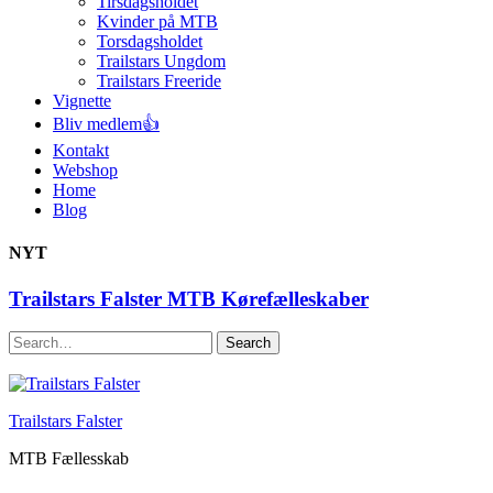
Tirsdagsholdet
Kvinder på MTB
Torsdagsholdet
Trailstars Ungdom
Trailstars Freeride
Vignette
Bliv medlem👍
Kontakt
Webshop
Home
Blog
NYT
Trailstars Falster MTB Kørefælleskaber
Search
Trailstars Falster
MTB Fællesskab