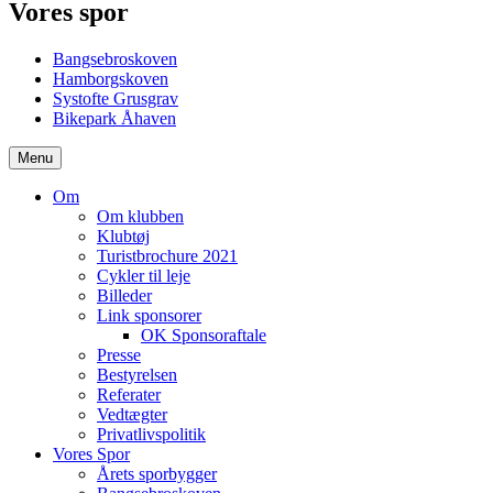
Vores spor
Bangsebroskoven
Hamborgskoven
Systofte Grusgrav
Bikepark Åhaven
Menu
Om
Om klubben
Klubtøj
Turistbrochure 2021
Cykler til leje
Billeder
Link sponsorer
OK Sponsoraftale
Presse
Bestyrelsen
Referater
Vedtægter
Privatlivspolitik
Vores Spor
Årets sporbygger