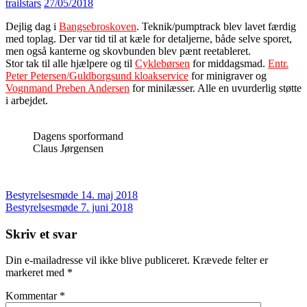
trailstars
27/05/2018
Dejlig dag i
Bangsebroskoven
. Teknik/pumptrack blev lavet færdig
med toplag. Der var tid til at kæle for detaljerne, både selve sporet,
men også kanterne og skovbunden blev pænt reetableret.
Stor tak til alle hjælpere og til
Cyklebørsen
for middagsmad.
Entr.
Peter Petersen/Guldborgsund kloakservice
for minigraver og
Vognmand Preben Andersen
for minilæsser. Alle en uvurderlig støtte
i arbejdet.
Dagens sporformand
Claus Jørgensen
Indlægsnavigation
Bestyrelsesmøde 14. maj 2018
Bestyrelsesmøde 7. juni 2018
Skriv et svar
Din e-mailadresse vil ikke blive publiceret.
Krævede felter er
markeret med
*
Kommentar
*