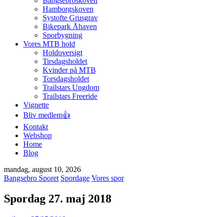
Bangsebroskoven
Hamborgskoven
Systofte Grusgrav
Bikepark Åhaven
Sporbygning
Vores MTB hold
Holdoversigt
Tirsdagsholdet
Kvinder på MTB
Torsdagsholdet
Trailstars Ungdom
Trailstars Freeride
Vignette
Bliv medlem👍
Kontakt
Webshop
Home
Blog
mandag, august 10, 2026
Bangsebro Sporet
Spordage
Vores spor
Spordag 27. maj 2018