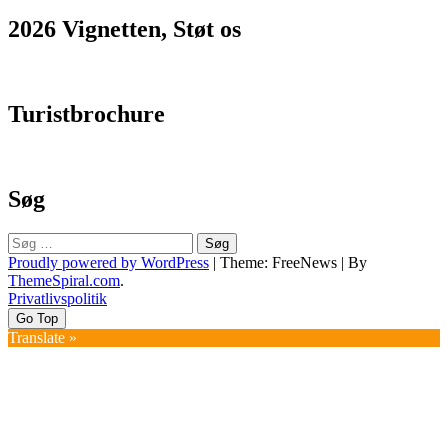
2026 Vignetten, Støt os
Turistbrochure
Søg
Søg
efter:
Proudly powered by WordPress
|
Theme: FreeNews
|
By
ThemeSpiral.com
.
Privatlivspolitik
Go Top
Translate »