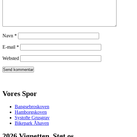
Navn
*
E-mail
*
Websted
Vores Spor
Bangsebroskoven
Hamborgskoven
Systofte Grusgrav
Bikepark Åhaven
2026 Vignetten, Støt os