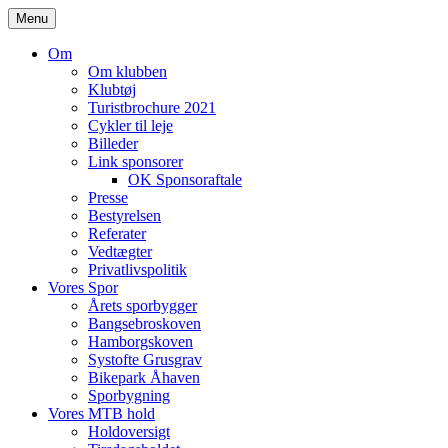
Skip
Menu
to
content
Om
Om klubben
Klubtøj
Turistbrochure 2021
Cykler til leje
Billeder
Link sponsorer
OK Sponsoraftale
Presse
Bestyrelsen
Referater
Vedtægter
Privatlivspolitik
Vores Spor
Årets sporbygger
Bangsebroskoven
Hamborgskoven
Systofte Grusgrav
Bikepark Åhaven
Sporbygning
Vores MTB hold
Holdoversigt