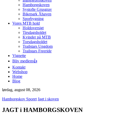
Bangsebroskoven
Hamborgskoven
Systofte Grusgrav
Bikepark Åhaven
Sporbygning
Vores MTB hold
Holdoversigt
Tirsdagsholdet
Kvinder på MTB
Torsdagsholdet
Trailstars Ungdom
Trailstars Freeride
Vignette
Bliv medlem👍
Kontakt
Webshop
Home
Blog
lørdag, august 08, 2026
Hamborgskov Sporet
Jagt i skoven
JAGT i HAMBORGSKOVEN