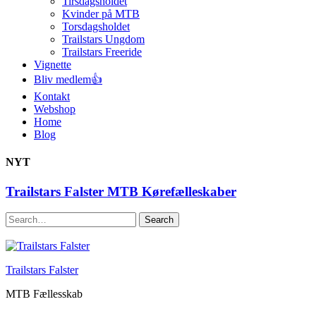
Tirsdagsholdet
Kvinder på MTB
Torsdagsholdet
Trailstars Ungdom
Trailstars Freeride
Vignette
Bliv medlem👍
Kontakt
Webshop
Home
Blog
NYT
Trailstars Falster MTB Kørefælleskaber
Search
Trailstars Falster
MTB Fællesskab