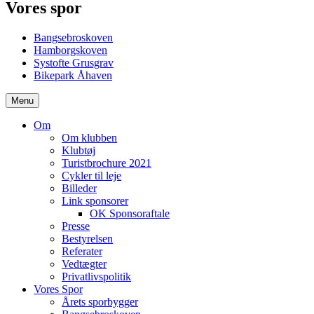
Vores spor
Bangsebroskoven
Hamborgskoven
Systofte Grusgrav
Bikepark Åhaven
Menu
Om
Om klubben
Klubtøj
Turistbrochure 2021
Cykler til leje
Billeder
Link sponsorer
OK Sponsoraftale
Presse
Bestyrelsen
Referater
Vedtægter
Privatlivspolitik
Vores Spor
Årets sporbygger